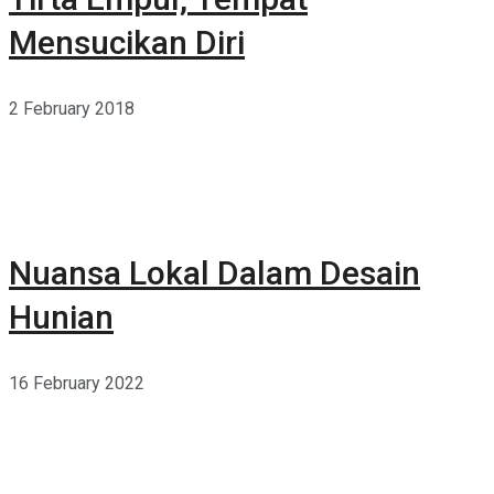
Mensucikan Diri
2 February 2018
Nuansa Lokal Dalam Desain
Hunian
16 February 2022