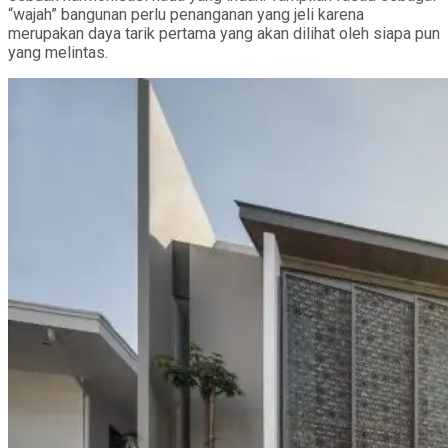
“wajah” bangunan perlu penanganan yang jeli karena
merupakan daya tarik pertama yang akan dilihat oleh siapa pun
yang melintas.