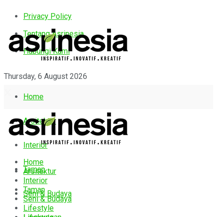
Privacy Policy
Tentang Asrinesia
Hubungi Kami
Thursday, 6 August 2026
Home
Arsitektur
Interior
Home
Taman
Arsitektur
Interior
Taman
Seni & Budaya
Seni & Budaya
Lifestyle