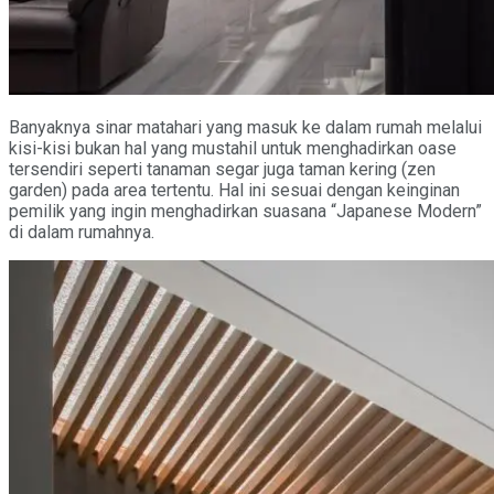
Banyaknya sinar matahari yang masuk ke dalam rumah melalui
kisi-kisi bukan hal yang mustahil untuk menghadirkan oase
tersendiri seperti tanaman segar juga taman kering (zen
garden) pada area tertentu. Hal ini sesuai dengan keinginan
pemilik yang ingin menghadirkan suasana “Japanese Modern”
di dalam rumahnya.