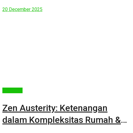
PTS
20 December 2025
Arsitektur
Zen Austerity: Ketenangan
dalam Kompleksitas Rumah &
Manusia Modern