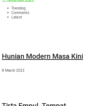
Trending
Comments
Latest
Hunian Modern Masa Kini
8 March 2022
Tirta Empul, Tempat