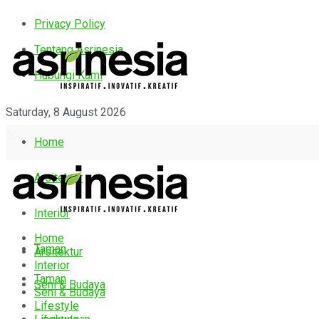
Privacy Policy
Tentang Asrinesia
Hubungi Kami
Saturday, 8 August 2026
Home
Arsitektur
Interior
Home
Taman
Arsitektur
Interior
Taman
Seni & Budaya
Seni & Budaya
Lifestyle