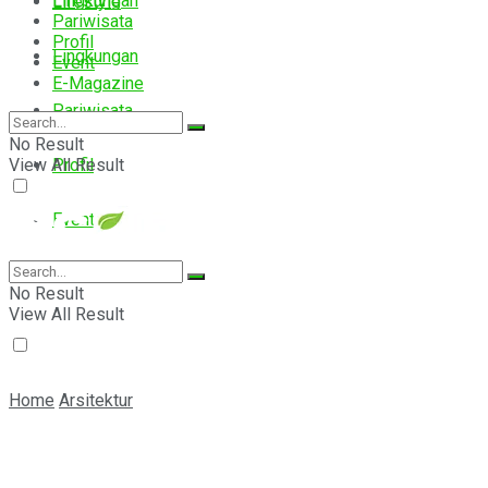
Lingkungan
Lifestyle
Pariwisata
Profil
Lingkungan
Event
E-Magazine
Pariwisata
No Result
View All Result
Profil
Event
E-Magazine
No Result
View All Result
Home
Arsitektur