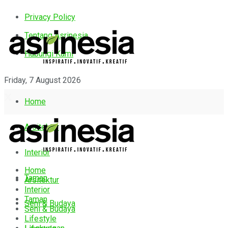
Privacy Policy
Tentang Asrinesia
Hubungi Kami
Friday, 7 August 2026
Home
Arsitektur
Interior
Home
Taman
Arsitektur
Interior
Taman
Seni & Budaya
Seni & Budaya
Lifestyle