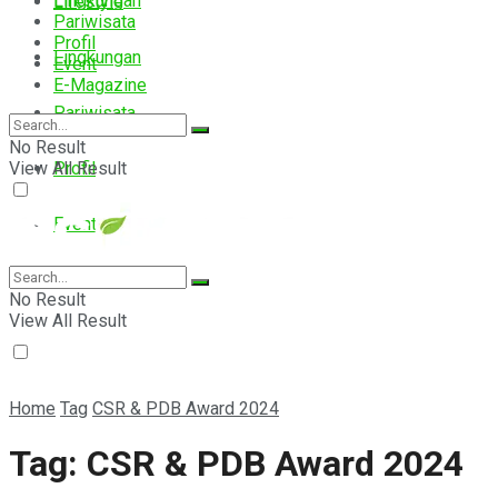
Lingkungan
Lifestyle
Pariwisata
Profil
Lingkungan
Event
E-Magazine
Pariwisata
No Result
View All Result
Profil
Event
E-Magazine
No Result
View All Result
Home
Tag
CSR & PDB Award 2024
Tag:
CSR & PDB Award 2024